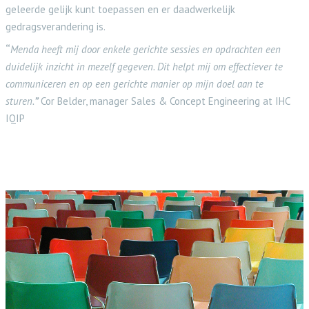
geleerde gelijk kunt toepassen en er daadwerkelijk
gedragsverandering is.
“
Menda heeft mij door enkele gerichte sessies en opdrachten een
duidelijk inzicht in mezelf gegeven. Dit helpt mij om effectiever te
communiceren en op een gerichte manier op mijn doel aan te
sturen.
”
Cor Belder, manager Sales & Concept Engineering at IHC
IQIP